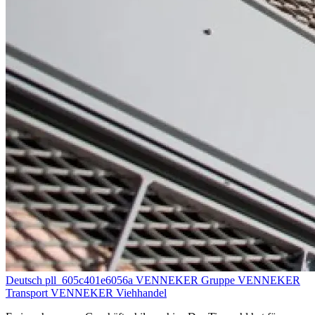
Deutsch pll_605c401e6056a VENNEKER Gruppe VENNEKER
Transport VENNEKER Viehhandel