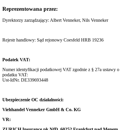
Reprezentowana przez:
Dyrektorzy zarządzający: Albert Venneker, Nils Venneker
Rejestr handlowy: Sąd rejonowy Coesfeld HRB 19236
Podatek VAT:
Numer identyfikacji podatkowej VAT zgodnie z § 27a ustawy o
podatku VAT:
Ust-IdNr. DE339693448
Ubezpieczenie OC działalności:
Viehhandel Venneker GmbH & Co. KG
VR:
ZURICH Insurance pk NfD, 60252 Frankfurt nad Menem