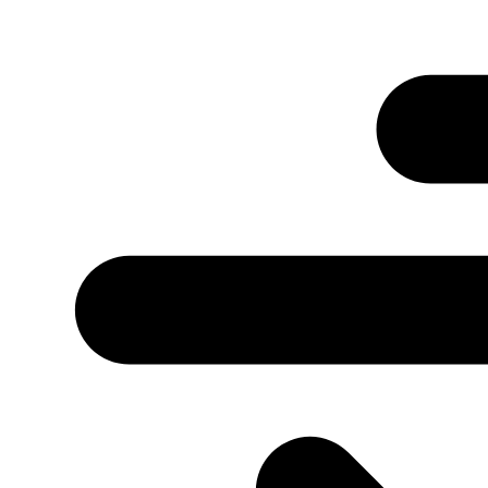
Przejdź
do
treści