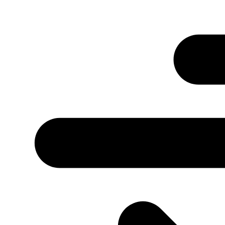
Przejdź
do
treści