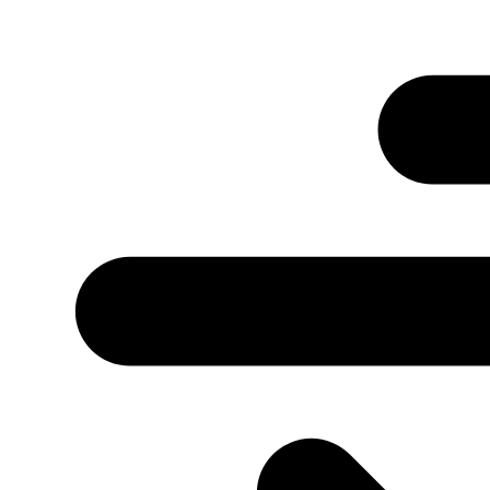
Przejdź
do
treści