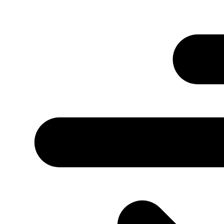
Przejdź
do
treści