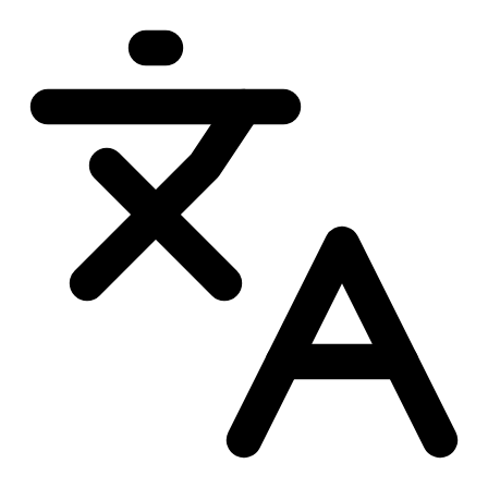
Przejdź
do
treści